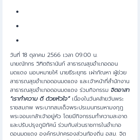
วันที่ 18 ตุลาคม 2566 เวลา 09.00 น.
นายณัทกร วิฑิตถิรานันท์ สาธารณสุขอำเภอดอน
มดแดง มอบหมายให้ นายธีระยุทธ เผ่ากัณหา ผู้ช่วย
สาธารณสุขอำเภอดอนมดแดง และเจ้าหน้าที่สำนักงาน
สาธารณสุขอำเภอดอนมดแดง ร่วมกิจกรรม
จิตอาสา
“เราทำความ ดี ด้วยหัวใจ”
เนื่องในวันคล้ายวันพระ
ราชสมภพ พระบาทสมเด็จพระปรเมนทรมหามงกุฎ
พระจอมเกล้าเจ้าอยู่หัว โดยมีกิจกรรมทำความสะอาด
และปรับปรุงภูมิทัศน์ ร่วมกับส่วนราชการในอำเภอ
ดอนมดแดง องค์กรปกครองส่วนท้องถิ่น อสม. จิต